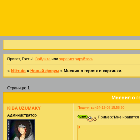
Привет, Гость!
Войдите
или
зарегистрируйтесь
.
»
N@ruto
»
Новый форум
»
Мнения о героях и картинки.
Страница:
1
Мнения о г
Поделиться
24-12-08 15:58:30
KIBA UZUMAKY
Администратор
Пример:"Мне нравится 
0