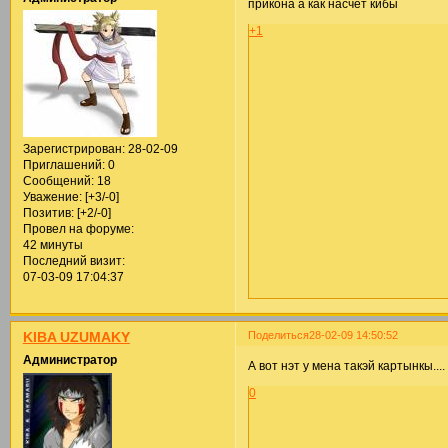
прикона а как насчет кибы
+1
Зарегистрирован
: 28-02-09
Приглашений:
0
Сообщений:
18
Уважение:
[+3/-0]
Позитив:
[+2/-0]
Провел на форуме:
42 минуты
Последний визит:
07-03-09 17:04:37
Поделиться
28-02-09 14:50:52
KIBA UZUMAKY
Администратор
А вот нэт у мена такэй картынкы..
0