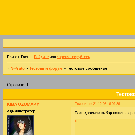
Привет, Гость!
Войдите
или
зарегистрируйтесь
.
»
N@ruto
»
Тестовый форум
»
Тестовое сообщение
Страница:
1
Тестов
Поделиться
21-12-08 16:01:36
KIBA UZUMAKY
Администратор
Благодарим за выбор нашего серв
0